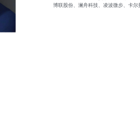
博联股份、澜舟科技、凌波微步、卡尔