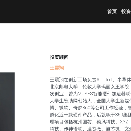
首页
投资
投资顾问
王震翔
王震翔在创新工场负责AI、IoT、半
北京邮电大学、伦敦大学玛丽女王学院
次创业，曾为MUSES智能硬件加速器
大学生赞助网创始人，全国大学生新媒
博、微软、奇虎360等公司工作经验，
孵化近十款硬件产品，后就职于360集
理项目包括杭州国芯、德风科技、XYZ Robo
科技、传神语联、遇贤微、旗芯微、文