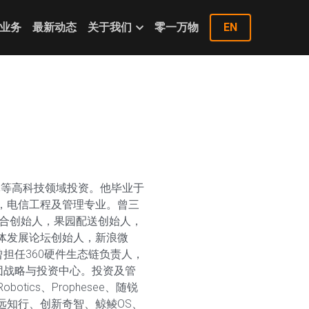
业务
最新动态
关于我们
零一万物
EN
导体等高科技领域投资。他毕业于
，电信工程及管理专业。曾三
联合创始人，果园配送创始人，
体发展论坛创始人，新浪微
曾担任360硬件生态链负责人，
团战略与投资中心。投资及管
tics、Prophesee、随锐
远知行、创新奇智、鲸鲮OS、